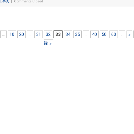
工事例
｜
Comments Closed
...
10
20
...
31
32
33
34
35
...
40
50
60
...
»
後 »