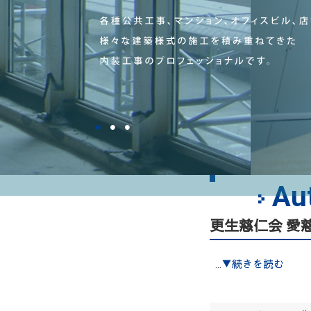
•
•
•
Au
更生慈仁会 愛
...
▼続きを読む