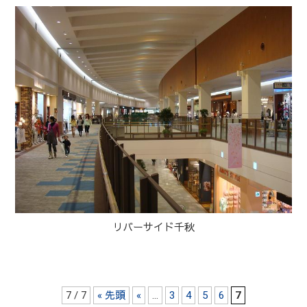
リバーサイド千秋
7 / 7
« 先頭
«
...
3
4
5
6
7