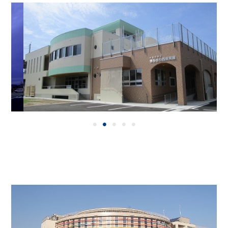
•
•
•
•
•